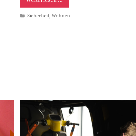
Weiterlesen …
Kategorien
Sicherheit
,
Wohnen