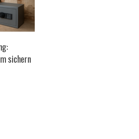
ng:
im sichern