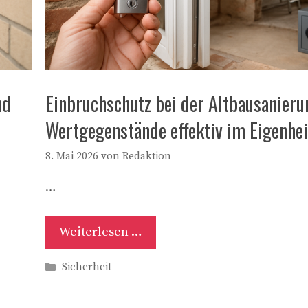
nd
Einbruchschutz bei der Altbausanieru
Wertgegenstände effektiv im Eigenhe
8. Mai 2026
von
Redaktion
…
Weiterlesen …
Kategorien
Sicherheit