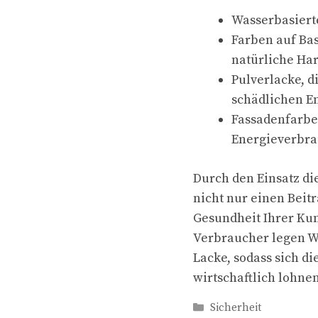
Wasserbasiert
Farben auf Ba
natürliche Ha
Pulverlacke, 
schädlichen E
Fassadenfarbe
Energieverbr
Durch den Einsatz d
nicht nur einen Beit
Gesundheit Ihrer Ku
Verbraucher legen W
Lacke, sodass sich di
wirtschaftlich lohne
Kategorien
Sicherheit