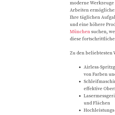
moderne Werkzeuge u
Arbeiten ermöglichen
Ihre täglichen Aufga
und eine höhere Prod
München
suchen, wer
diese fortschrittlic
Zu den beliebtesten
Airless-Spritz
von Farben un
Schleifmaschi
effektive Obe
Lasermessgerä
und Flächen
Hochleistungs