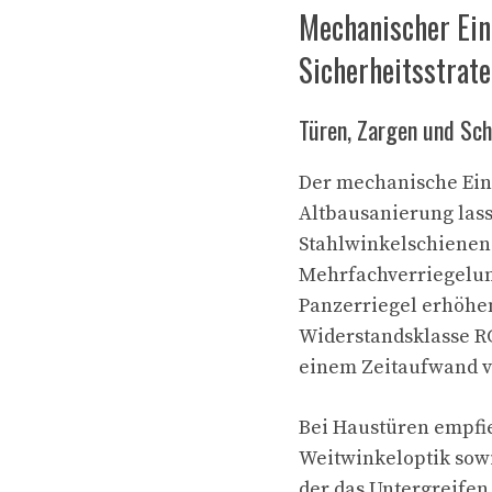
Mechanischer Ein
Sicherheitsstrate
Türen, Zargen und Sch
Der mechanische Einb
Altbausanierung lass
Stahlwinkelschienen 
Mehrfachverriegelun
Panzerriegel erhöhen
Widerstandsklasse RC
einem Zeitaufwand vo
Bei Haustüren empfie
Weitwinkeloptik sowi
der das Untergreifen