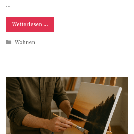
…
Weiterlesen …
Kategorien
Wohnen