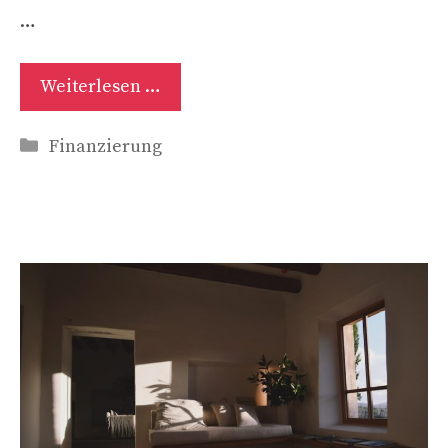
…
Weiterlesen …
Kategorien
Finanzierung