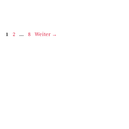
Seite
Seite
Seite
1
2
…
8
Weiter
→