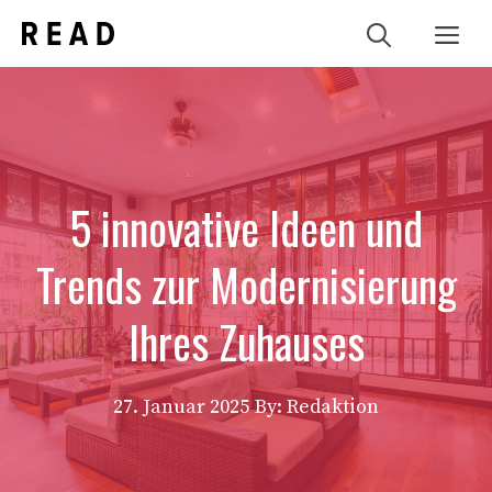
Zum
Me
Inhalt
springen
5 innovative Ideen und
Trends zur Modernisierung
Ihres Zuhauses
27. Januar 2025
By: Redaktion