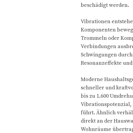
beschädigt werden.
Vibrationen entsteh
Komponenten bewege
Trommeln oder Kompr
Verbindungen ausbre
Schwingungen durch 
Resonanzeffekte und
Moderne Haushaltsger
schneller und kraftv
bis zu 1.600 Umdreh
Vibrationspotenzial
führt. Ähnlich verhä
direkt an der Hauswa
Wohnräume übertra