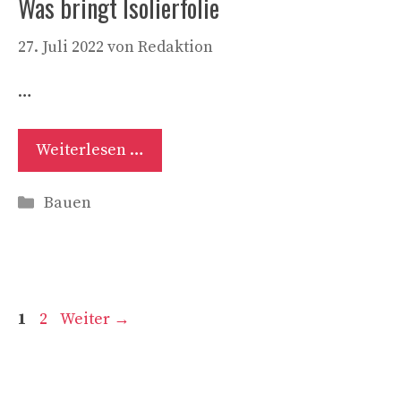
Was bringt Isolierfolie
27. Juli 2022
von
Redaktion
…
Weiterlesen …
Kategorien
Bauen
Seite
Seite
1
2
Weiter
→