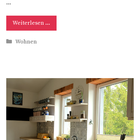
…
Weiterlesen …
Kategorien
Wohnen