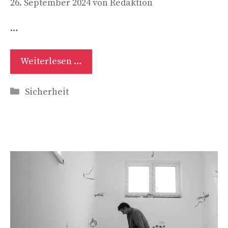
26. September 2024
von
Redaktion
…
Weiterlesen …
Kategorien
Sicherheit