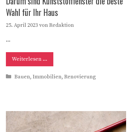
Darum sind Kunststofffenster die beste
Wahl für Ihr Haus
25. April 2023
von
Redaktion
…
Weiterlesen …
Kategorien
Bauen
,
Immobilien
,
Renovierung