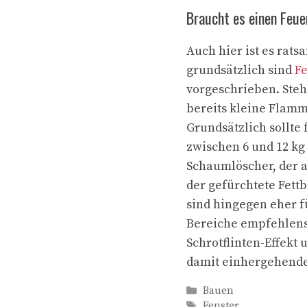
Braucht es einen Feue
Auch hier ist es rat
grundsätzlich sind
Fe
vorgeschrieben. Steh
bereits kleine Flamm
Grundsätzlich sollte
zwischen 6 und 12 kg 
Schaumlöscher, der a
der gefürchtete Fett
sind hingegen eher f
Bereiche empfehlens
Schrotflinten-Effekt 
damit einhergehende
Kategorien
Bauen
Schlagwörter
Fenster