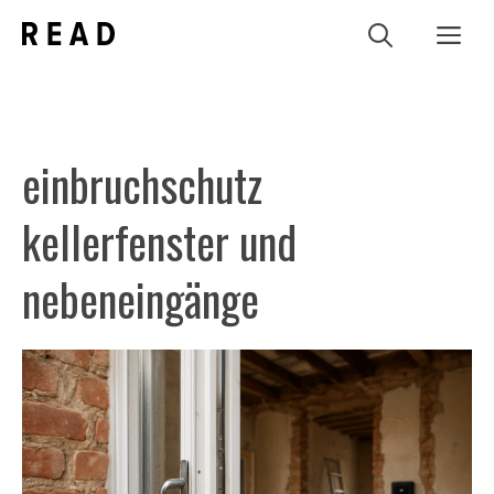
Zum
Me
Inhalt
springen
einbruchschutz
kellerfenster und
nebeneingänge