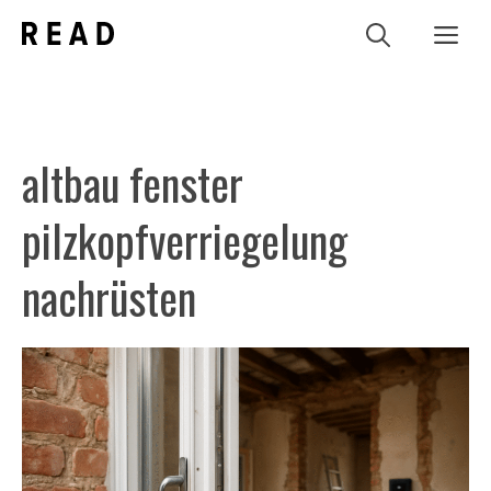
Zum
Me
Inhalt
springen
altbau fenster
pilzkopfverriegelung
nachrüsten