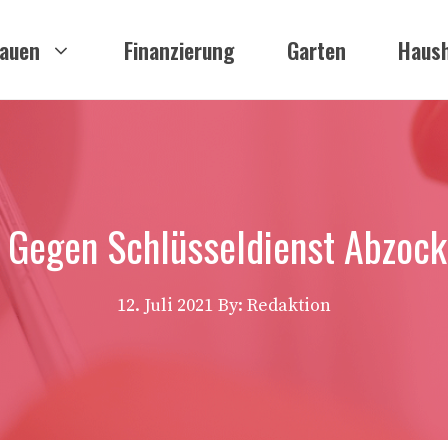
auen
Finanzierung
Garten
Haush
 Gegen Schlüsseldienst Abzock
12. Juli 2021
By: Redaktion