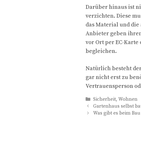
Darüber hinaus ist n
verzichten. Diese mu
das Material und die
Anbieter geben ihre
vor Ort per EC-Karte
begleichen.
Natürlich besteht der
gar nicht erst zu benö
Vertrauensperson od
Kategorien
Sicherheit
,
Wohnen
Gartenhaus selbst b
Was gibt es beim Bau