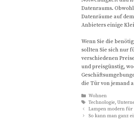
Datenraums. Obwohl 
Datenräume auf dem M
Anbieters einige Kle
Wenn Sie die benötig
sollten Sie sich nur 
verschiedenen Preise
und preisgünstig, wo
Geschäftsumgebungen 
die Tür von jemand 
Kategorien
Wohnen
Schlagwörter
Technologie
,
Unter
Lampen modern für
So kann man ganz ei