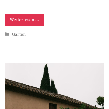
…
Weiterlesen …
Kategorien
Garten