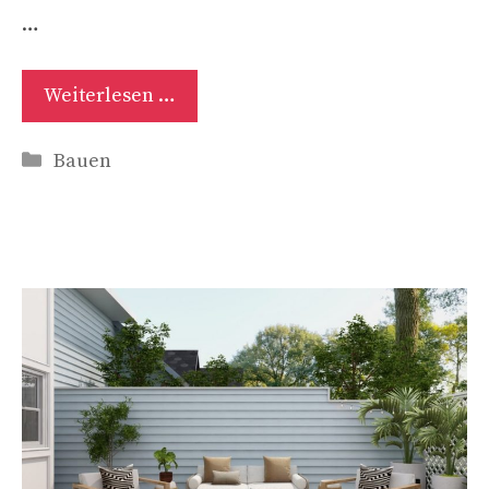
…
Weiterlesen …
Kategorien
Bauen