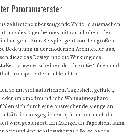
ieten Panoramafenster
aus zahlreiche überzeugende Vorteile ausmachen,
tattung des Eigenheimes mit raumhohen oder
lächen geht. Zum Beispiel geht von den großen
ße Bedeutung in der modernen Architektur aus,
ssen diese das Design und die Wirkung des
aße. Häuser erscheinen durch große Türen und
lich transparenter und leichter.
n so mit viel natürlichem Tageslicht geflutet,
wiederum eine freundliche Wohnatmosphäre
fühlen sich durch eine ausreichende Menge an
undsätzlich ausgeglichener, fitter und auch die
eit wird gesteigert. Ein Mangel an Tageslicht kann
heit und Antriebslosigkeit zur Folge haben.