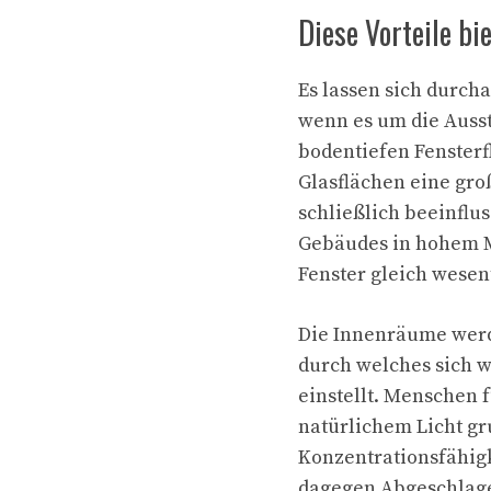
Diese Vorteile b
Es lassen sich durch
wenn es um die Auss
bodentiefen Fensterf
Glasflächen eine gro
schließlich beeinflu
Gebäudes in hohem M
Fenster gleich wesent
Die Innenräume werde
durch welches sich 
einstellt. Menschen 
natürlichem Licht gr
Konzentrationsfähigk
dagegen Abgeschlagen