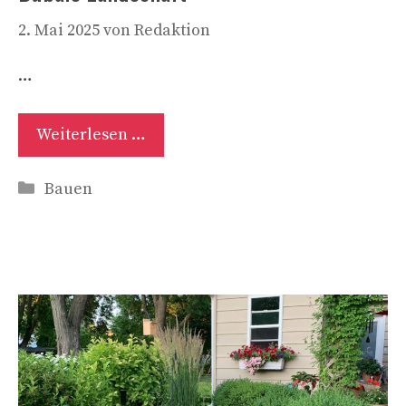
2. Mai 2025
von
Redaktion
…
Weiterlesen …
Kategorien
Bauen