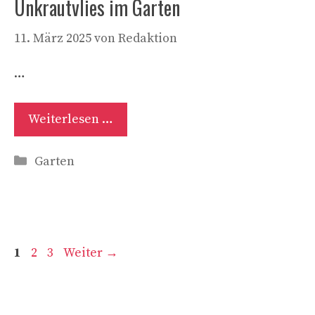
Unkrautvlies im Garten
11. März 2025
von
Redaktion
…
Weiterlesen …
Kategorien
Garten
Seite
Seite
Seite
1
2
3
Weiter
→