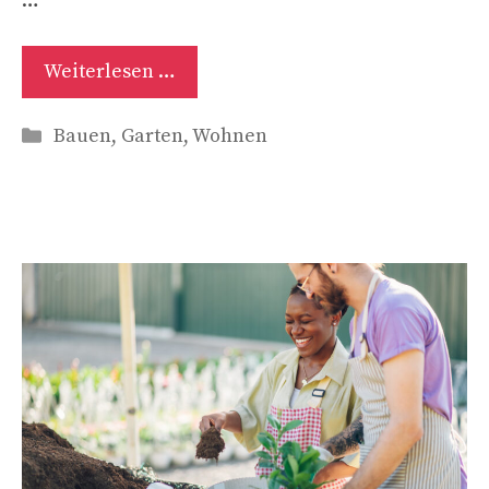
…
Weiterlesen …
Kategorien
Bauen
,
Garten
,
Wohnen