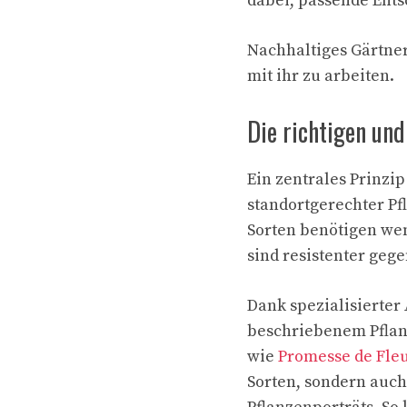
dabei, passende Ents
Nachhaltiges Gärtner
mit ihr zu arbeiten.
Die richtigen und
Ein zentrales Prinzi
standortgerechter Pf
Sorten benötigen we
sind resistenter geg
Dank spezialisierter 
beschriebenem Pflanz
wie
Promesse de Fle
Sorten, sondern auch