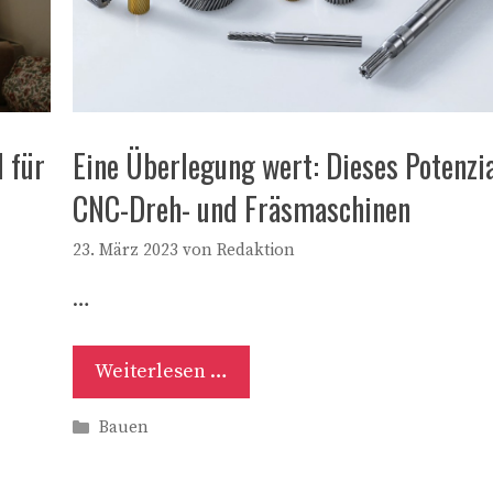
 für
Eine Überlegung wert: Dieses Potenzia
CNC-Dreh- und Fräsmaschinen
23. März 2023
von
Redaktion
…
Weiterlesen …
Kategorien
Bauen