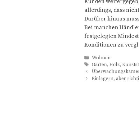
Kunden weitergegebe
allerdings, dass nich
Darüber hinaus muss
Bei manchen Händler
festgelegten Mindestw
Konditionen zu vergl
Kategorien
Wohnen
Schlagwörter
Garten
,
Holz
,
Kunstst
Überwachungskamera
Einlagern, aber richti