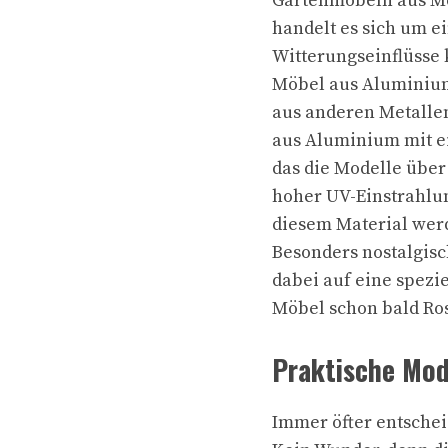
Gartenmöbeln aus Met
handelt es sich um e
Witterungseinflüsse
Möbel aus Aluminium,
aus anderen Metallen
aus Aluminium mit ei
das die Modelle über
hoher UV-Einstrahlun
diesem Material werd
Besonders nostalgisc
dabei auf eine spezie
Möbel schon bald Ros
Praktische Mod
Immer öfter entschei