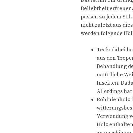
Das ist mit ein Grun
Beliebtheit erfreuen.
passen zu jedem Stil
nicht zuletzt aus di
werden folgende Hölz
Teak: dabei ha
aus den Tropen
Behandlung de
natürliche Wei
Insekten. Dadu
Allerdings hat
Robinienholz i
witterungsbest
Verwendung vo
Holz enthalten
zu unschönen 