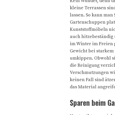
Kein Wunder, denn di
kleine Terrassen sind
lassen. So kann man 
Gartenschuppen pla
Kunststoffmöbeln nich
auch hitzebeständig
im Winter im Freien 
Gewicht bei starkem 
umkippen. Obwohl sie
die Reinigung verzi
Verschmutzungen wis
keinen Fall sind ätz
das Material angreif
Sparen beim G