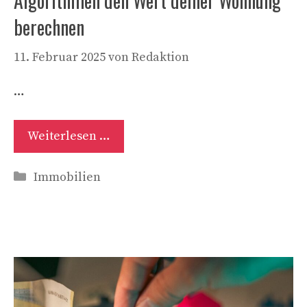
Algorithmen den Wert deiner Wohnung
berechnen
11. Februar 2025
von
Redaktion
…
Weiterlesen …
Kategorien
Immobilien