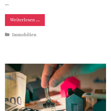
…
Weiterlesen …
Kategorien
Immobilien