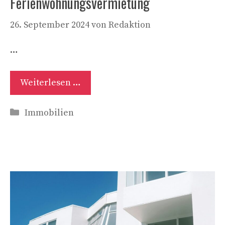
Ferienwohnungsvermietung
26. September 2024
von
Redaktion
…
Weiterlesen …
Kategorien
Immobilien