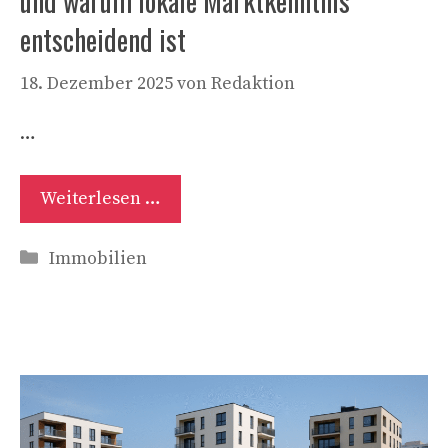
und warum lokale Marktkenntnis
entscheidend ist
18. Dezember 2025
von
Redaktion
…
Weiterlesen …
Kategorien
Immobilien