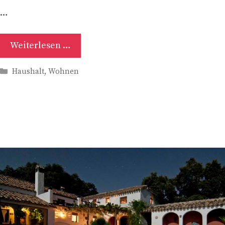
…
Weiterlesen …
Kategorien
Haushalt
,
Wohnen