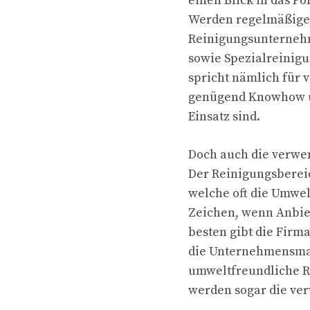
einen Blick in das P
Werden regelmäßige 
Reinigungsunterneh
sowie Spezialreinigun
spricht nämlich für 
genügend Knowhow un
Einsatz sind.
Doch auch die verwen
Der Reinigungsberei
welche oft die Umwelt
Zeichen, wenn Anbie
besten gibt die Firm
die Unternehmensmax
umweltfreundliche R
werden sogar die ve