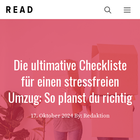
Zum
Me
Inhalt
springen
Die ultimative Checkliste
für einen stressfreien
Umzug: So planst du richtig
17. Oktober 2024
By: Redaktion