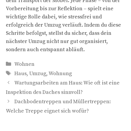
dem Transport der Möbel. Jede Phase – von der
Vorbereitung bis zur Reflektion – spielt eine
wichtige Rolle dabei, wie stressfrei und
erfolgreich der Umzug verläuft. Indem du diese
Schritte befolgst, stellst du sicher, dass dein
nächster Umzug nicht nur gut organisiert,
sondern auch entspannt abläuft.
Kategorien
Wohnen
Schlagwörter
Haus
,
Umzug
,
Wohnung
Wartungsarbeiten am Haus: Wie oft ist eine
Inspektion des Daches sinnvoll?
Dachbodentreppen und Müllertreppen:
Welche Treppe eignet sich wofür?