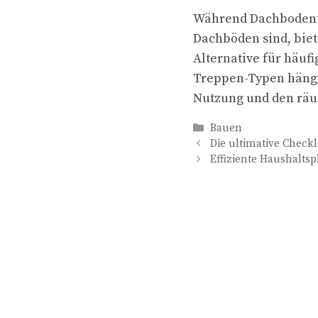
Während Dachbodentr
Dachböden sind, bie
Alternative für häuf
Treppen-Typen hängt 
Nutzung und den räu
Kategorien
Bauen
Die ultimative Checkl
Effiziente Haushalts