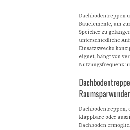
Dachbodentreppen un
Bauelemente, um zum
Speicher zu gelangen
unterschiedliche Anf
Einsatzzwecke konzip
eignet, hängt von ve
Nutzungsfrequenz un
Dachbodentreppen
Raumsparwunde
Dachbodentreppen, o
klappbare oder ausz
Dachboden ermöglich