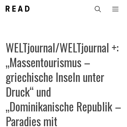
Zum
Me
Inhalt
springen
WELTjournal/WELTjournal +:
„Massentourismus –
griechische Inseln unter
Druck“ und
„Dominikanische Republik –
Paradies mit