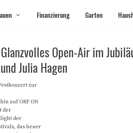
auen
Finanzierung
Garten
Haush
lanzvolles Open-Air im Jubilä
 und Julia Hagen
Festkonzert zur
rhin auf ORF ON
t der
light der
tivals, das heuer