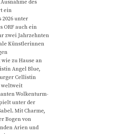
it Ausnahme des
t ein
 2026 unter
es ORF auch ein
hr zwei Jahrzehnten
ale Künstlerinnen
igen
t wie zu Hause an
stin Angel Blue,
rger Cellistin
 weltweit
santen Wolkenturm-
ielt unter der
Gabel. Mit Charme,
her Bogen von
enden Arien und