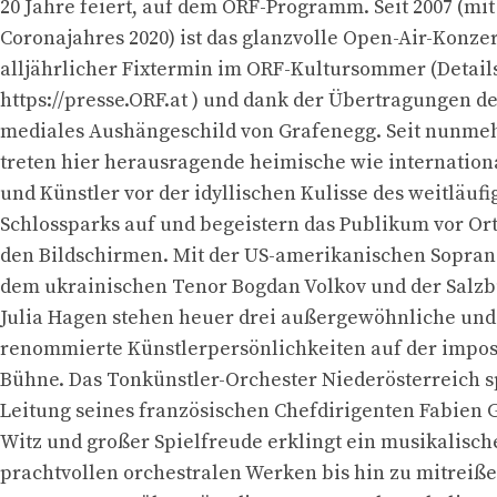
20 Jahre feiert, auf dem ORF-Programm. Seit 2007 (m
Coronajahres 2020) ist das glanzvolle Open-Air-Konzer
alljährlicher Fixtermin im ORF-Kultursommer (Details
https://presse.ORF.at ) und dank der Übertragungen d
mediales Aushängeschild von Grafenegg. Seit nunme
treten hier herausragende heimische wie internation
und Künstler vor der idyllischen Kulisse des weitläuf
Schlossparks auf und begeistern das Publikum vor Or
den Bildschirmen. Mit der US-amerikanischen Soprani
dem ukrainischen Tenor Bogdan Volkov und der Salzbu
Julia Hagen stehen heuer drei außergewöhnliche und
renommierte Künstlerpersönlichkeiten auf der impo
Bühne. Das Tonkünstler-Orchester Niederösterreich sp
Leitung seines französischen Chefdirigenten Fabien 
Witz und großer Spielfreude erklingt ein musikalisc
prachtvollen orchestralen Werken bis hin zu mitreiß