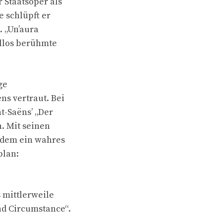
r Staatsoper als
e schlüpft er
. „Un’aura
allos berühmte
ge
s vertraut. Bei
t-Saëns’ „Der
. Mit seinen
udem ein wahres
plan:
 mittlerweile
nd Circumstance“.