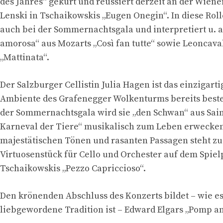
des Jahres“ gekürt und reüssiert derzeit an der Wiene
Lenski in Tschaikowskis „Eugen Onegin“. In diese Roll
auch bei der Sommernachtsgala und interpretiert u. a
amorosa“ aus Mozarts „Così fan tutte“ sowie Leoncav
„Mattinata“.
Der Salzburger Cellistin Julia Hagen ist das einzigarti
Ambiente des Grafenegger Wolkenturms bereits besten
der Sommernachtsgala wird sie „den Schwan“ aus Sain
Karneval der Tiere“ musikalisch zum Leben erwecken
majestätischen Tönen und rasanten Passagen steht z
Virtuosenstück für Cello und Orchester auf dem Spiel
Tschaikowskis „Pezzo Capriccioso“.
Den krönenden Abschluss des Konzerts bildet – wie es
liebgewordene Tradition ist – Edward Elgars „Pomp a