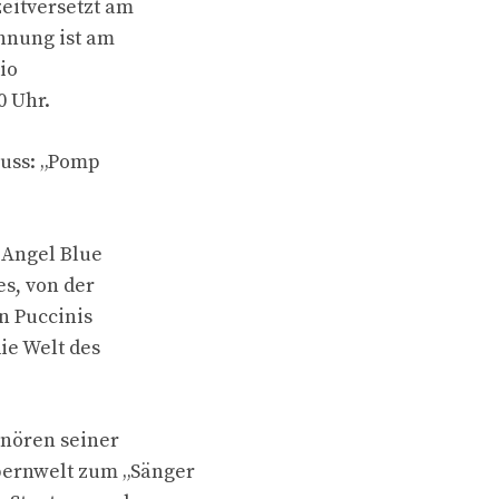
eitversetzt am
chnung ist am
io
0 Uhr.
luss: „Pomp
 Angel Blue
es, von der
n Puccinis
ie Welt des
enören seiner
pernwelt zum „Sänger