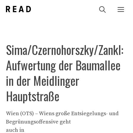
Zum
Me
Inhalt
springen
Sima/Czernohorszky/Zankl:
Aufwertung der Baumallee
in der Meidlinger
Hauptstraße
Wien (OTS) – Wiens große Entsiegelungs- und
Begrünungsoffensive geht
auch in