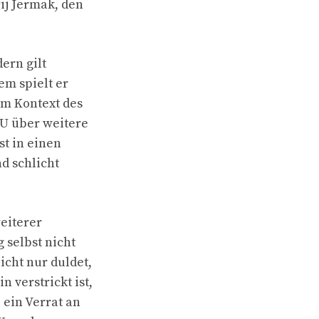
ij Jermak, den
ern gilt
em spielt er
im Kontext des
EU über weitere
st in einen
nd schlicht
weiterer
 selbst nicht
icht nur duldet,
 verstrickt ist,
 ein Verrat an