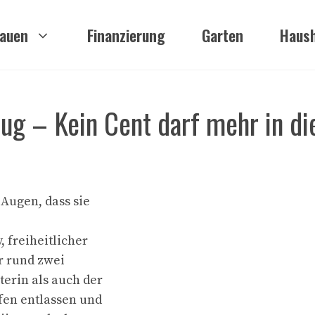
auen
Finanzierung
Garten
Haush
ug – Kein Cent darf mehr in di
Augen, dass sie
, freiheitlicher
r rund zwei
erin als auch der
fen entlassen und