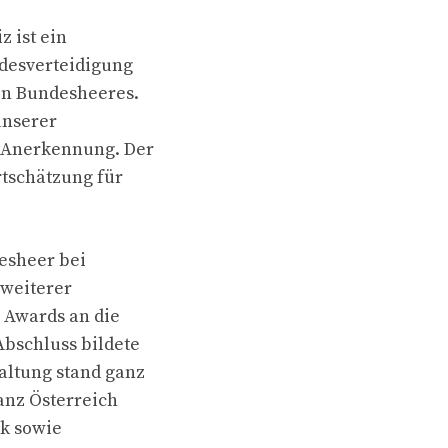
 ist ein
ndesverteidigung
en Bundesheeres.
unserer
e Anerkennung. Der
rtschätzung für
esheer bei
 weiterer
 Awards an die
bschluss bildete
altung stand ganz
anz Österreich
ik sowie