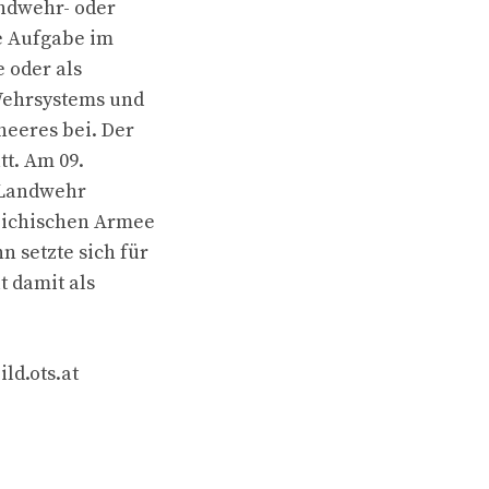
undwehr- oder
e Aufgabe im
 oder als
 Wehrsystems und
heeres bei. Der
tt. Am 09.
r Landwehr
reichischen Armee
 setzte sich für
t damit als
ld.ots.at