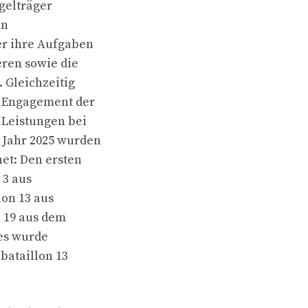
gelträger
in
er ihre Aufgaben
eren sowie die
 Gleichzeitig
as Engagement der
 Leistungen bei
 Jahr 2025 wurden
et: Den ersten
 3 aus
lon 13 aus
n 19 aus dem
res wurde
bataillon 13