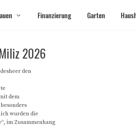
auen
Finanzierung
Garten
Haush
 Miliz 2026
undesheer den
ete
mit dem
 besonders
lich wurden die
er“, im Zusammenhang