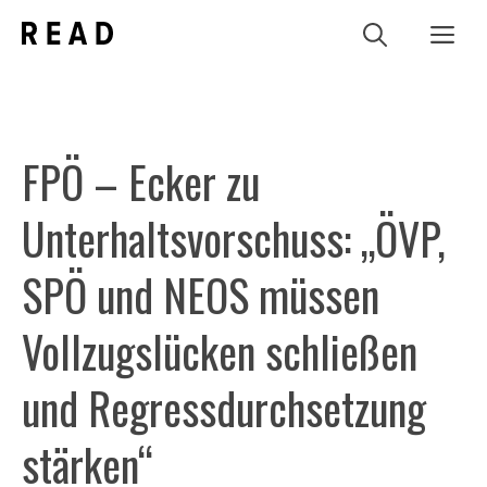
Zum
Me
Inhalt
springen
FPÖ – Ecker zu
Unterhaltsvorschuss: „ÖVP,
SPÖ und NEOS müssen
Vollzugslücken schließen
und Regressdurchsetzung
stärken“