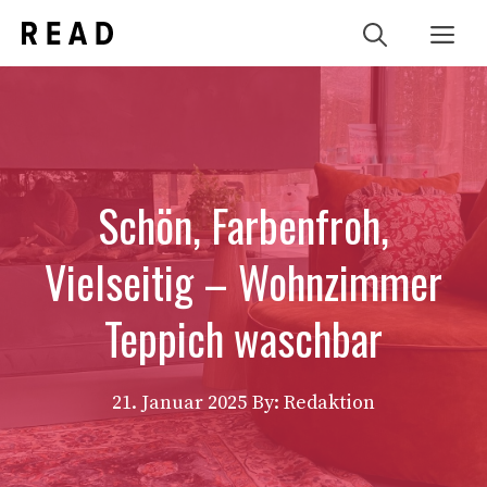
Zum
Me
Inhalt
springen
Schön, Farbenfroh,
Vielseitig – Wohnzimmer
Teppich waschbar
21. Januar 2025
By: Redaktion