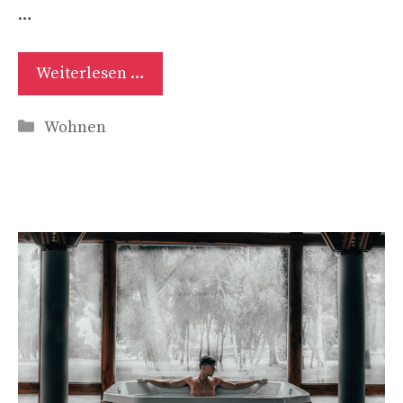
…
Weiterlesen …
Kategorien
Wohnen