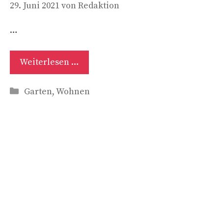
29. Juni 2021
von
Redaktion
…
Weiterlesen …
Kategorien
Garten
,
Wohnen