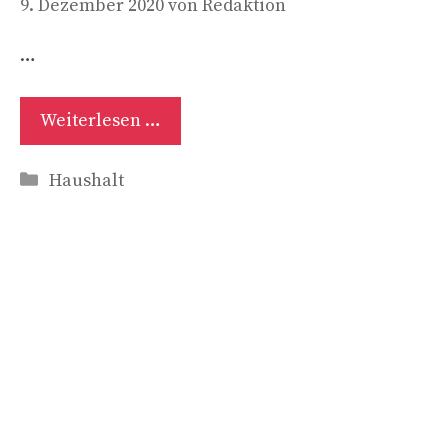
9. Dezember 2020
von
Redaktion
…
Weiterlesen …
Kategorien
Haushalt