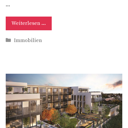
…
Weiterlesen …
Kategorien
Immobilien