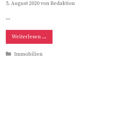
5. August 2020
von
Redaktion
…
Weiterlesen …
Kategorien
Immobilien