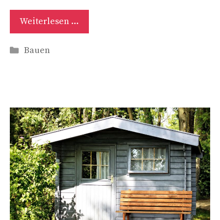
Weiterlesen …
Kategorien
Bauen