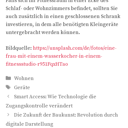
Falls sich Ihr Fitnessraum in einer Ecke des
Schlaf- oder Wohnzimmers befindet, sollten Sie
auch zusätzlich in einen geschlossenen Schrank
investieren, in dem alle benötigten Kleingeräte
untergebracht werden können.
Bildquelle:
https://unsplash.com/de/fotos/eine-
frau-mit-einem-wasserkocher-in-einem-
fitnessstudio-r951FqxHTao
Kategorien
Wohnen
Schlagwörter
Geräte
Smart Access: Wie Technologie die
Zugangskontrolle verändert
Die Zukunft der Baukunst: Revolution durch
digitale Darstellung