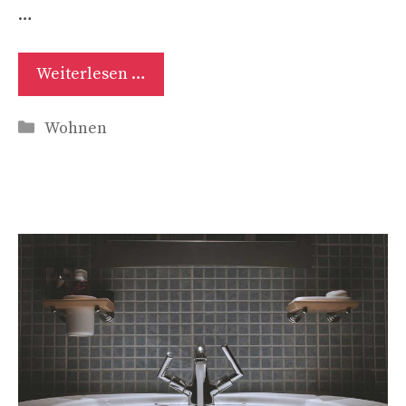
…
Weiterlesen …
Kategorien
Wohnen