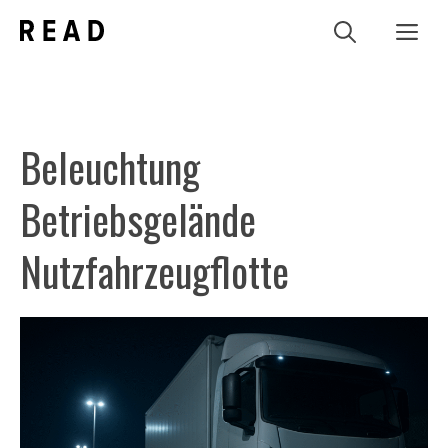
Zum
Me
Inhalt
springen
Beleuchtung
Betriebsgelände
Nutzfahrzeugflotte