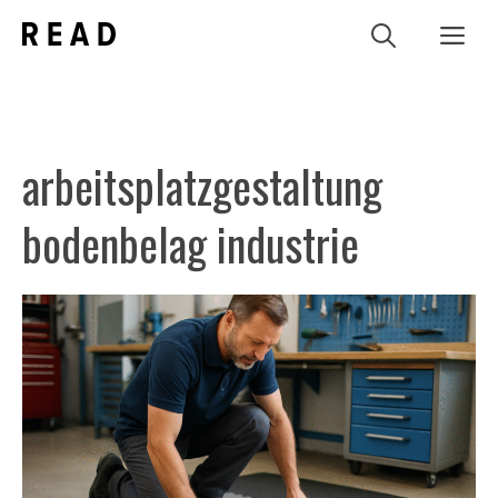
Zum
Me
Inhalt
springen
arbeitsplatzgestaltung
bodenbelag industrie