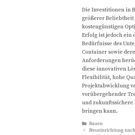
Die Investitionen in
größerer Beliebtheit
kostengünstigen Opti
Erfolg ist jedoch ein
Bedürfnisse des Unte
Container sowie der
Anforderungen berüc
diese innovativen Lö
Flexibilität, hohe Qu
Projektabwicklung ve
vorübergehender Tren
und zukunftssichere 
bringen kann.
Kategorien
Bauen
Neueinrichtung nac