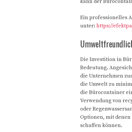
kann der Bürocontain
Ein professionelles 
unter:
https://efektp
Umweltfreundlic
Die Investition in B
Bedeutung. Angesich
die Unternehmen zun
die Umwelt zu minimi
die Bürocontainer ei
Verwendung von recy
oder Regenwassersam
Optionen, mit denen 
schaffen können.