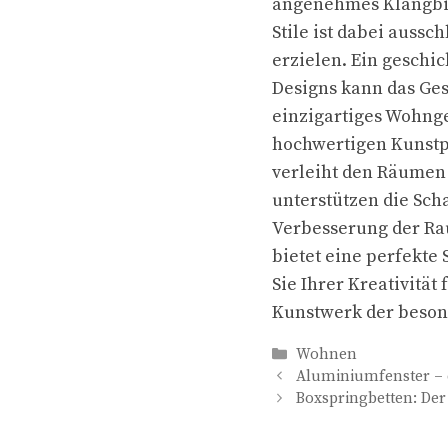
angenehmes Klangbil
Stile ist dabei auss
erzielen. Ein gesch
Designs kann das Ge
einzigartiges Wohng
hochwertigen Kunstp
verleiht den Räumen
unterstützen die Sch
Verbesserung der Ra
bietet eine perfekte
Sie Ihrer Kreativität
Kunstwerk der beson
Kategorien
Wohnen
Aluminiumfenster – d
Boxspringbetten: Der