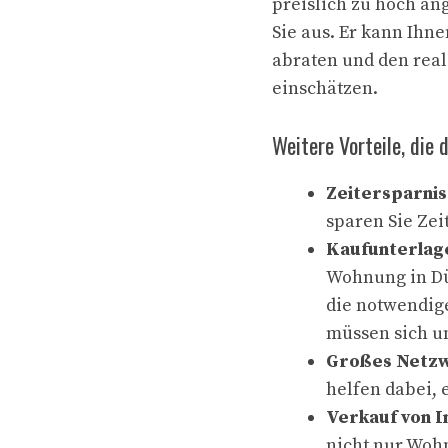
preislich zu hoch ang
Sie aus. Er kann Ih
abraten und den rea
einschätzen.
Weitere Vorteile, die 
Zeitersparnis
sparen Sie Zei
Kaufunterlage
Wohnung in Dü
die notwendige
müssen sich u
Großes Netz
helfen dabei, 
Verkauf von I
nicht nur Woh