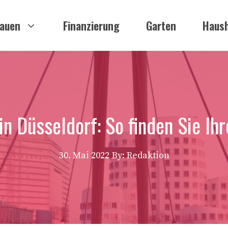
auen
Finanzierung
Garten
Haush
in Düsseldorf: So finden Sie I
30. Mai 2022
By: Redaktion