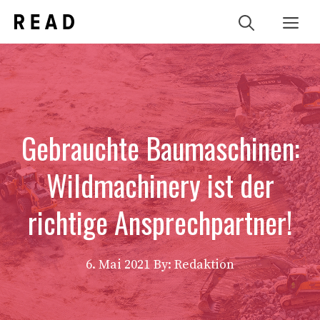
Zum
Me
Inhalt
springen
Gebrauchte Baumaschinen:
Wildmachinery ist der
richtige Ansprechpartner!
6. Mai 2021
By: Redaktion