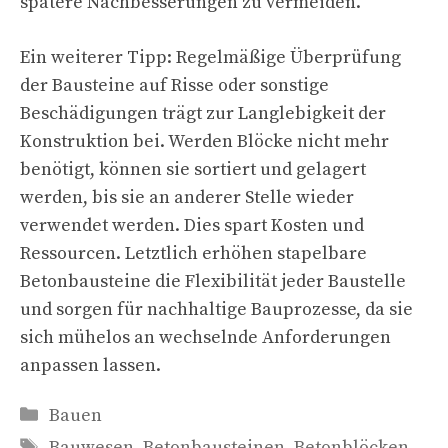
spätere Nachbesserungen zu vermeiden.
Ein weiterer Tipp: Regelmäßige Überprüfung
der Bausteine auf Risse oder sonstige
Beschädigungen trägt zur Langlebigkeit der
Konstruktion bei. Werden Blöcke nicht mehr
benötigt, können sie sortiert und gelagert
werden, bis sie an anderer Stelle wieder
verwendet werden. Dies spart Kosten und
Ressourcen. Letztlich erhöhen stapelbare
Betonbausteine die Flexibilität jeder Baustelle
und sorgen für nachhaltige Bauprozesse, da sie
sich mühelos an wechselnde Anforderungen
anpassen lassen.
Kategorien
Bauen
Schlagwörter
Bauwesen
,
Betonbausteinen
,
Betonblöcken