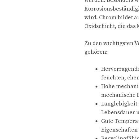
werden. Besonders wi
Korrosionsbeständigk
wird. Chrom bildet a
Oxidschicht, die das 
Zu den wichtigsten V
gehören:
Hervorragende 
feuchten, che
Hohe mechanis
mechanische B
Langlebigkeit
Lebensdauer u
Gute Temperatu
Eigenschaften
Recyclingfähig