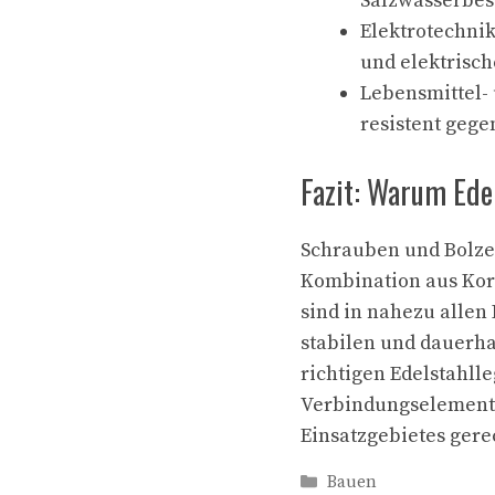
Salzwasserbest
Elektrotechnik
und elektrisc
Lebensmittel- 
resistent geg
Fazit: Warum Ede
Schrauben und Bolzen
Kombination aus Korr
sind in nahezu allen
stabilen und dauerha
richtigen Edelstahll
Verbindungselemente
Einsatzgebietes gere
Kategorien
Bauen