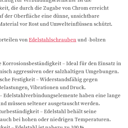
chtig für Verbindungselemente ist die
eit, die durch die Zugabe von Chrom erreicht
uf der Oberfläche eine dünne, unsichtbare
Material vor Rost und Umwelteinflüssen schützt.
orteilen von
Edelstahlschrauben
und -bolzen
Korrosionsbeständigkeit – Ideal für den Einsatz in
misch aggressiven oder salzhaltigen Umgebungen.
che Festigkeit – Widerstandsfähig gegen
elastungen, Vibrationen und Druck.
 – Edelstahlverbindungselemente haben eine lange
nd müssen seltener ausgetauscht werden.
rbeständigkeit – Edelstahl behält seine
 auch bei hohen oder niedrigen Temperaturen.
keit – Edelstahl ist nahezu zu 100 %