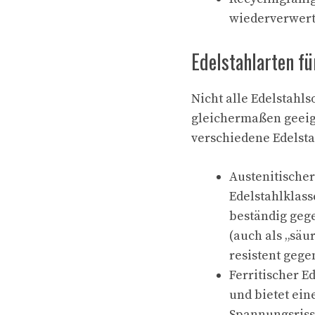
wiederverwert
Edelstahlarten f
Nicht alle Edelstahl
gleichermaßen geei
verschiedene Edelsta
Austenitischer
Edelstahlklass
beständig geg
(auch als „säu
resistent gege
Ferritischer E
und bietet ein
Spannungsriss