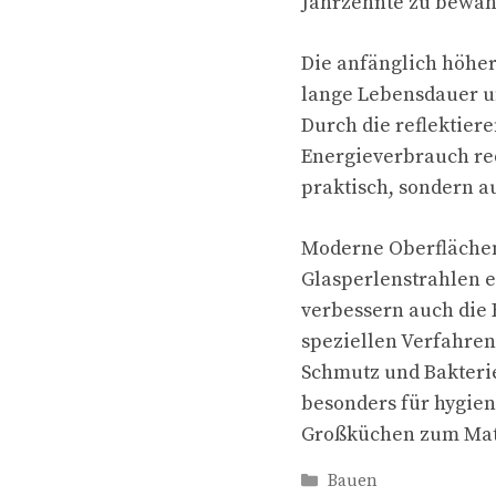
Jahrzehnte zu bewah
Die anfänglich höher
lange Lebensdauer un
Durch die reflektiere
Energieverbrauch red
praktisch, sondern au
Moderne Oberflächen
Glasperlenstrahlen e
verbessern auch die 
speziellen Verfahren
Schmutz und Bakteri
besonders für hygie
Großküchen zum Mate
Kategorien
Bauen