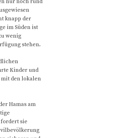
ben nur noch rund
ausgewiesen
ht knapp der
ge im Süden ist
 zu wenig
erfügung stehen.
dlichen
hrte Kinder und
 mit den lokalen
l der Hamas am
tige
fordert sie
ivilbevölkerung