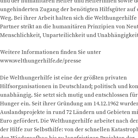
und der humanitären Helfer und Helferinnen sowie d
ungehinderten Zugang der benötigten Hilfsgüter auf
Weg. Bei ihrer Arbeit halten sich die Welthungerhilfe
Partner strikt an die humanitären Prinzipien von Neut
Menschlichkeit, Unparteilichkeit und Unabhängigkeit
Weitere Informationen finden Sie unter
www.welthungerhilfe.de/presse
Die Welthungerhilfe ist eine der größten privaten
Hilfsorganisationen in Deutschland; politisch und kon
unabhängig. Sie setzt sich mutig und entschlossen fü
Hunger ein. Seit ihrer Gründung am 14.12.1962 wurden
Auslandsprojekte in rund 72 Ländern und Gebieten mit
Euro gefördert. Die Welthungerhilfe arbeitet nach d
der Hilfe zur Selbsthilfe: von der schnellen Katastro