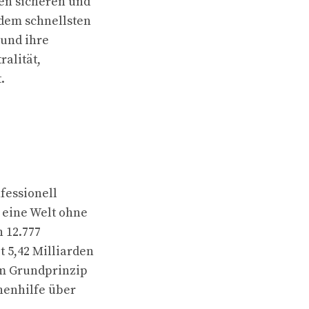
en sicheren und
 dem schnellsten
 und ihre
ralität,
.
fessionell
r eine Welt ohne
 12.777
 5,42 Milliarden
em Grundprinzip
phenhilfe über