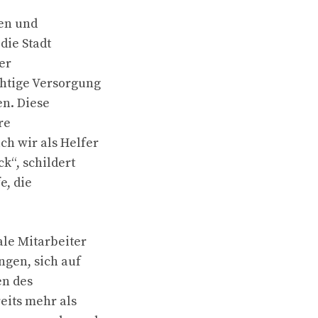
nen und
die Stadt
er
chtige Versorgung
en. Diese
re
ch wir als Helfer
k“, schildert
e, die
le Mitarbeiter
gen, sich auf
en des
eits mehr als