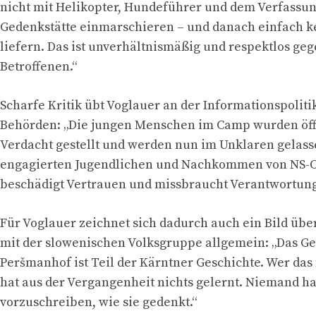
nicht mit Helikopter, Hundeführer und dem Verfassun
Gedenkstätte einmarschieren – und danach einfach k
liefern. Das ist unverhältnismäßig und respektlos ge
Betroffenen.“
Scharfe Kritik übt Voglauer an der Informationspoliti
Behörden: „Die jungen Menschen im Camp wurden öff
Verdacht gestellt und werden nun im Unklaren gelass
engagierten Jugendlichen und Nachkommen von NS-
beschädigt Vertrauen und missbraucht Verantwortung
Für Voglauer zeichnet sich dadurch auch ein Bild üb
mit der slowenischen Volksgruppe allgemein: „Das 
Peršmanhof ist Teil der Kärntner Geschichte. Wer das 
hat aus der Vergangenheit nichts gelernt. Niemand h
vorzuschreiben, wie sie gedenkt.“