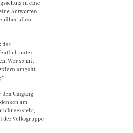
gsschutz in eine
eine Antworten
genüber allen
k der
entlich unter
en. Wer so mit
Opfern umgeht,
.“
er den Umgang
Gedenken am
nicht versteht,
at der Volksgruppe