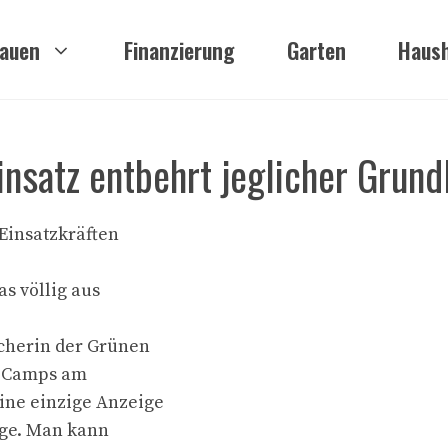
auen
Finanzierung
Garten
Haush
nsatz entbehrt jeglicher Grund
Einsatzkräften
as völlig aus
cherin der Grünen
s Camps am
ine einzige Anzeige
age. Man kann