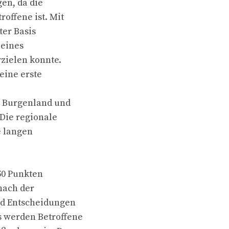
gen, da die
offene ist. Mit
er Basis
 eines
zielen konnte.
eine erste
m Burgenland und
Die regionale
e langen
50 Punkten
nach der
und Entscheidungen
s werden Betroffene