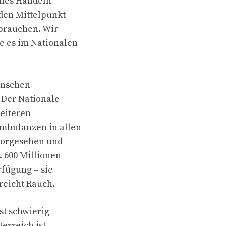
ches Handeln
 den Mittelpunkt
 brauchen. Wir
e es im Nationalen
enschen
 Der Nationale
weiteren
Ambulanzen in allen
 vorgesehen und
. 600 Millionen
rfügung – sie
reicht Rauch.
st schwierig
terreich ist