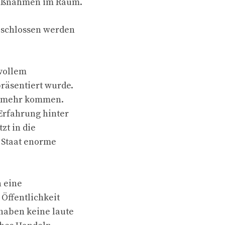
 Maßnahmen im Raum.
eschlossen werden
 vollem
räsentiert wurde.
cht mehr kommen.
 Erfahrung hinter
zt in die
 Staat enorme
n eine
 Öffentlichkeit
 haben keine laute