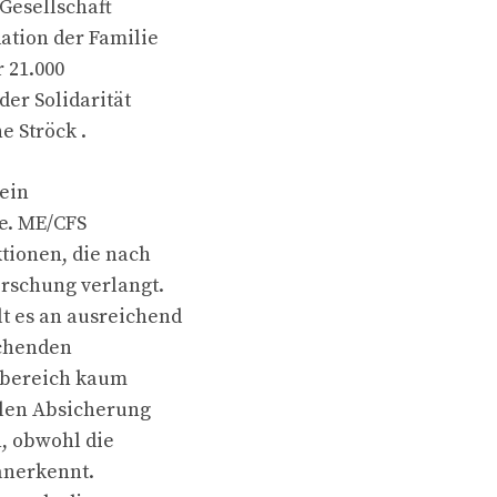
 Gesellschaft
tion der Familie
 21.000
der Solidarität
e Ströck .
 ein
ve. ME/CFS
tionen, die nach
rschung verlangt.
t es an ausreichend
echenden
chbereich kaum
alen Absicherung
, obwohl die
anerkennt.