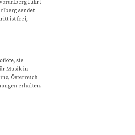
Vorarlberg führt
arlberg sendet
tt ist frei,
flöte, sie
für Musik in
ine, Österreich
nungen erhalten.