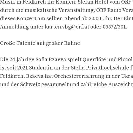
Musik in Feldkirch ihr Können. Stefan Höfel vom ORF 
durch die musikalische Veranstaltung. ORF Radio Vor
dieses Konzert am selben Abend ab 20.00 Uhr. Der Eintri
Anmeldung unter
karten.vbg@orf.at
oder 05572/301.
Große Talente auf großer Bühne
Die 24-jährige Sofia Rzaeva spielt Querflöte und Piccolo
ist seit 2021 Studentin an der Stella Privathochschule 
Feldkirch. Rzaeva hat Orchestererfahrung in der Ukra
und der Schweiz gesammelt und zahlreiche Auszeich