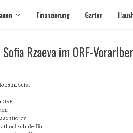
auen
Finanzierung
Garten
Haush
in Sofia Rzaeva im ORF-Vorarlbe
ötistin Sofia
m ORF-
den
räsentieren
vathochschule für